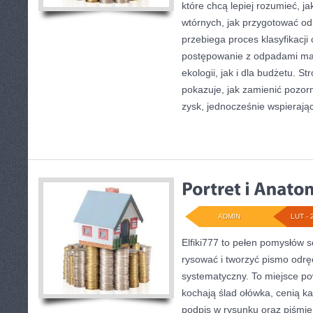
które chcą lepiej rozumieć, ja
wtórnych, jak przygotować od
przebiega proces klasyfikacji
postępowanie z odpadami ma
ekologii, jak i dla budżetu. S
pokazuje, jak zamienić pozor
zysk, jednocześnie wspieraj
ADMIN
LUT - 
Elfiki777 to pełen pomysłów s
rysować i tworzyć pismo odr
systematyczny. To miejsce pow
kochają ślad ołówka, cenią k
podpis w rysunku oraz piśmie