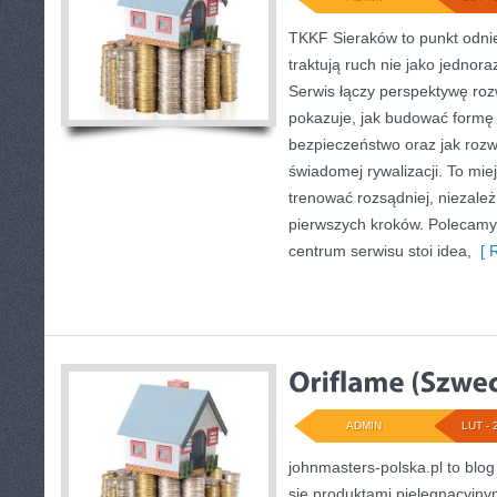
TKKF Sieraków to punkt odnie
traktują ruch nie jako jednora
Serwis łączy perspektywę roz
pokazuje, jak budować formę 
bezpieczeństwo oraz jak rozw
świadomej rywalizacji. To miej
trenować rozsądniej, niezależ
pierwszych kroków. Polecamy 
centrum serwisu stoi idea,
[ R
ADMIN
LUT - 
johnmasters-polska.pl to blog 
się produktami pielęgnacyjn