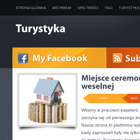
STRONA GŁÓWNA
ARCHIWUM
SPIS TREŚCI
TAGI
TURYSTYKA
ADMIN
MAR - 
Witamy w pracowni papeterii,
zaczyna się od pierwszego ko
Nasza strona to platforma wyb
karty zaproszeń były nie tylk