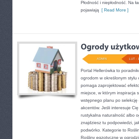
Płodność i niepłodność. Na ł
pojawiają
[ Read More ]
ADMIN
LUT - 
Portal Hellerówka to poradni
ogrodom w określonym stylu 
pomaga zaprojektować efekto
miejsce, w którym inspiracja 
wstępnego planu po selekcję
akcentów. Jeśli interesuje C
rustykalna naturalność albo o
znajdziesz tu podpowiedzi, ja
podwórko. Kategorie to Rośli
Rośliny egzotyczne w ogrodz