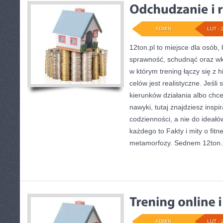
ADMIN
LUT - 
12ton.pl to miejsce dla osób,
sprawność, schudnąć oraz wkr
w którym trening łączy się z h
celów jest realistyczne. Jeśl
kierunków działania albo ch
nawyki, tutaj znajdziesz insp
codzienności, a nie do ideałó
każdego to Fakty i mity o fitne
metamorfozy. Sednem 12ton.p
ADMIN
LUT - 