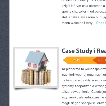
do historii. Tworzymy dopiesz
dzięki którym cała ceremonia 
spójny charakter – od ogłosze
stół, a także akcesoria budują
Menu weselne i torty
[ Read 
ADMIN
LUT - 
Ta platforma to wieloaspekto
inżynierii wodnej oraz inżynier
na tym, co w praktyce wdraża
systemy zaopatrzenia w wodę,
także odwodnienie. Całość je
inżynierski, ale jednocześnie 
mogli sięgać specjaliści oraz 