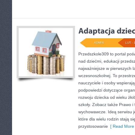
ADMIN
LUT - 
Przedszkole309 to portal po
nad dziećmi, edukacji przeds
najważniejsze w pierwszych l
wczesnoszkolnej. To przestrz
nauczyciele i osoby wspierają
podpowiedzi dotyczące organi
rozwoju dziecka od wieku żło
szkoły. Zobacz także Prawo i 
wychowawcze. Ideą serwisu je
które dla wielu rodzin stają 
przystosowanie
[ Read More 