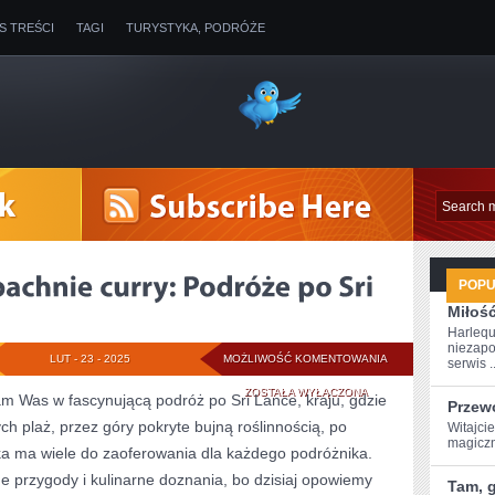
IS TREŚCI
TAGI
TURYSTYKA, PODRÓŻE
POP
Miłoś
Harlequ
niezapo
TAM,
LUT - 23 - 2025
MOŻLIWOŚĆ KOMENTOWANIA
serwis ..
GDZIE
ZOSTAŁA WYŁĄCZONA
ram Was w fascynującą podróż po Sri Lance, kraju, gdzie
Przew
ch plaż, przez góry pokryte bujną roślinnością, po
ŻYCIE
Witajci
magiczn
nka ma wiele do zaoferowania dla każdego podróżnika.
PACHNIE
 przygody‍ i kulinarne doznania, ‍bo dzisiaj ‍opowiemy
Tam, g
CURRY: