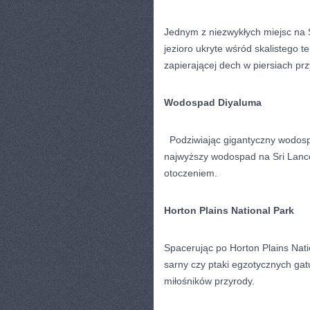
Jednym z ⁤niezwykłych miejsc na ​
jezioro ukryte wśród skalistego te
zapierającej dech w piersiach prz
Wodospad Diyaluma
​ ​ ⁢Podziwiając gigantyczny wodo
najwyższy⁢ wodospad na⁢ Sri Lan
otoczeniem.
Horton Plains⁤ National Park
Spacerując po Horton Plains Natio
sarny czy ptaki egzotycznych gat
miłośników przyrody.