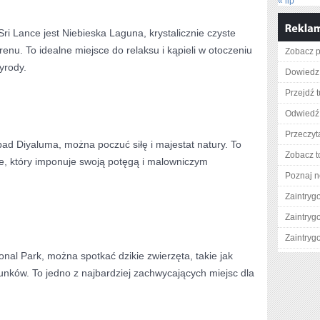
« lip
Sri Lance jest Niebieska Laguna, krystalicznie czyste
renu. To ​idealne miejsce do relaksu i kąpieli w otoczeniu
Zobacz p
yrody.
Dowiedz 
Przejdź t
Odwiedź 
Przeczyt
spad Diyaluma, można poczuć siłę i majestat natury. To
Zobacz t
ce, który imponuje swoją potęgą i malowniczym
Poznaj n
Zaintry
Zaintry
Zaintry
nal Park, można spotkać dzikie zwierzęta, takie ⁣jak
unków. To jedno z najbardziej zachwycających miejsc dla