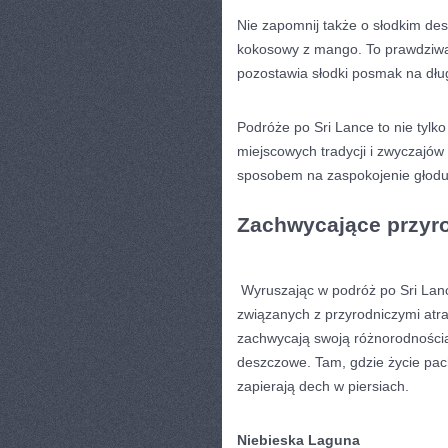
Nie zapomnij także‍ o słodkim dese
kokosowy z mango. To prawdziwa u
pozostawia słodki posmak na dłu
Podróże po Sri Lance to nie tylk
miejscowych tradycji i zwyczajów⁣ ku
sposobem na zaspokojenie głodu,
Zachwycające przyro
​ Wyruszając w podróż po ⁤Sri L
związanych z przyrodniczymi atra
zachwycają swoją różnorodnością, 
deszczowe. Tam, gdzie życie ⁣pac
zapierają​ dech w piersiach.
Niebieska Laguna