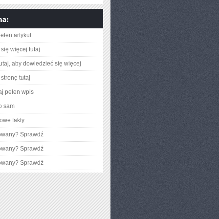
ełen artykuł
się więcej tutaj
utaj, aby dowiedzieć się więcej
stronę tutaj
aj pełen wpis
o sam
owe fakty
gowany? Sprawdź
gowany? Sprawdź
gowany? Sprawdź