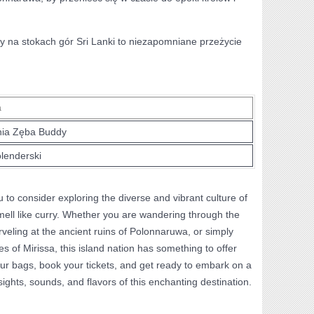
y na stokach gór Sri Lanki to niezapomniane przeżycie
a
nia⁤ Zęba Buddy
lenderski
you to consider exploring the diverse and vibrant culture of
smell like curry. Whether you‌ are‍ wandering through the
eling at the ancient⁢ ruins of Polonnaruwa,‍ or simply
 of Mirissa, this island nation ‌has something to offer ​
our bags, book your tickets, and get‌ ready to embark on a
sights, ‍sounds, and flavors of this enchanting destination.