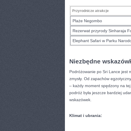
Przyrodnicze atrakcje
Plaże Negombo
Rezerwat przyrody Sinharaja F
Elephant ​Safari w Parku Nar
Niezbędne ‌wskazówk
Podróżowanie po Sri Lance jest 
zmysły. Od zapachów egzotycznyc
– każdy moment spędzony na tej m
podróż była jeszcze bardziej uda
wskazówek.
Klimat i ubrania: