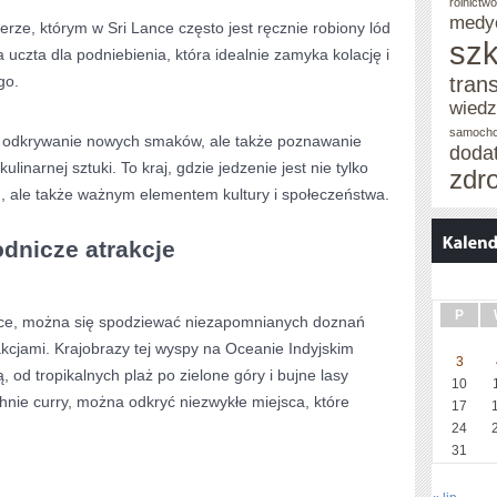
rolnictw
medy
rze, którym w Sri Lance często ⁢jest ręcznie robiony​ lód
szk
czta dla podniebienia, która idealnie zamyka kolację i
go.
tran
wied
samoch
o ‌odkrywanie nowych smaków, ale‍ także poznawanie
doda
linarnej sztuki. To‌ kraj, gdzie ‌jedzenie jest ‍nie tylko
zdr
 ale także ważnym elementem kultury i społeczeństwa.
dnicze atrakcje
P
ance, można się spodziewać niezapomnianych doznań
kcjami. ‌Krajobrazy tej wyspy na Oceanie Indyjskim
3
od tropikalnych plaż‍ po zielone góry i ‌bujne lasy
10
hnie curry, można odkryć niezwykłe miejsca,‌ które
17
24
31