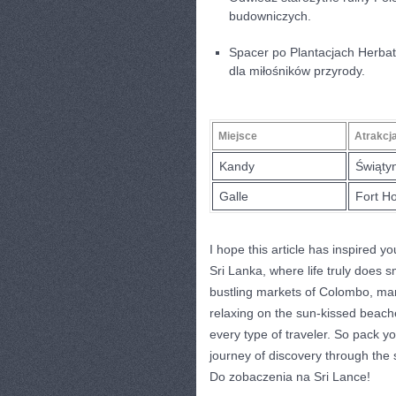
budowniczych.
Spacer po Plantacjach Herbat
dla miłośników przyrody.
Miejsce
Atrakcj
Kandy
Świąty
Galle
Fort Ho
I hope this article‍ has inspired ​
Sri Lanka,⁤ where life truly does 
bustling markets ​of Colombo, marv
relaxing on the ⁢sun-kissed beaches
every type of traveler. So pack y
‌journey of discovery through⁣ the 
Do⁢ zobaczenia na Sri Lance!