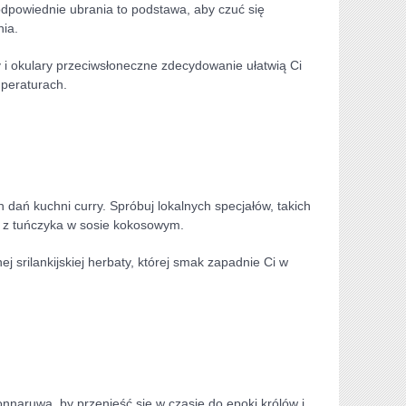
 odpowiednie ubrania ​to podstawa, aby czuć się
ia.
y‍ i okulary przeciwsłoneczne zdecydowanie ułatwią Ci⁣
mperaturach.
 dań kuchni‌ curry. Spróbuj lokalnych specjałów, takich
ek ⁤z tuńczyka w sosie kokosowym.
 srilankijskiej herbaty, której ⁤smak zapadnie Ci w
nnaruwa, by przenieść się w czasie do epoki królów i