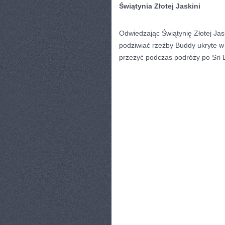
Świątynia⁣ Złotej Jaskini
Odwiedzając Świątynię Złotej Jask
podziwiać rzeźby⁢ Buddy ukryte w
przeżyć podczas podróży po Sri 