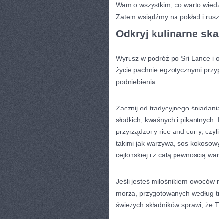
Wam o wszystkim, co warto wiedzi
Zatem ​wsiądźmy na pokład i⁢ rusz
Odkryj kulinarne⁢ ska
Wyrusz w podróż po Sri Lance⁤ i 
‍życie‌ pachnie​ egzotycznymi prz
podniebienia. ⁢
Zacznij od tradycyjnego śniadan
słodkich, kwaśnych i pikantnych. 
przyrządzony⁢ rice and ⁢curry,‌ cz
takimi jak warzywa, sos ⁢kokosow
cejlońskiej i z całą pewnością wa
Jeśli jesteś miłośnikiem owoców 
morza, przygotowanych według tra
świeżych składników sprawi, że T