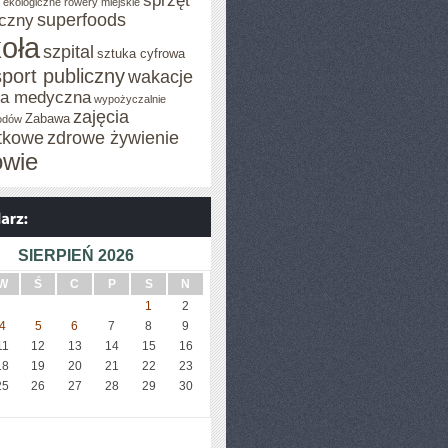
sprzęt
o ekologiczne
rowery miejskie
superfoods
czny
oła
szpital
sztuka cyfrowa
sport publiczny
wakacje
za medyczna
wypożyczalnie
zajęcia
Zabawa
odów
tkowe
zdrowe żywienie
owie
SIERPIEŃ 2026
W
Ś
C
P
S
N
1
2
4
5
6
7
8
9
11
12
13
14
15
16
18
19
20
21
22
23
25
26
27
28
29
30