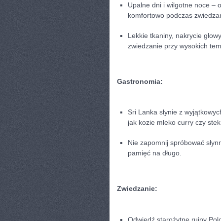
Upalne dni ⁤i wilgotne noce –
komfortowo podczas zwiedzan
Lekkie tkaniny, nakrycie głow
zwiedzanie przy wysokich te
Gastronomia:
Sri Lanka słynie z wyjątkowych
jak ⁣kozie mleko curry czy st
Nie zapomnij spróbować słynnej
pamięć na długo.
Zwiedzanie:
Odwiedź starożytne ruiny Polo