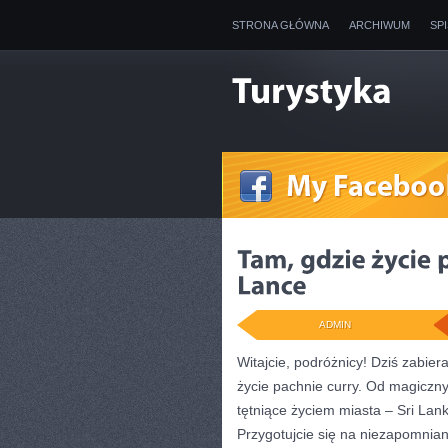
STRONA GŁÓWNA
ARCHIWUM
SP
ADMIN
Witajcie, podróżnicy! Dziś zabie
życie pachnie curry. ⁢Od magiczny
tętniące życiem ⁢miasta – Sri La
Przygotujcie się na niezapomniane