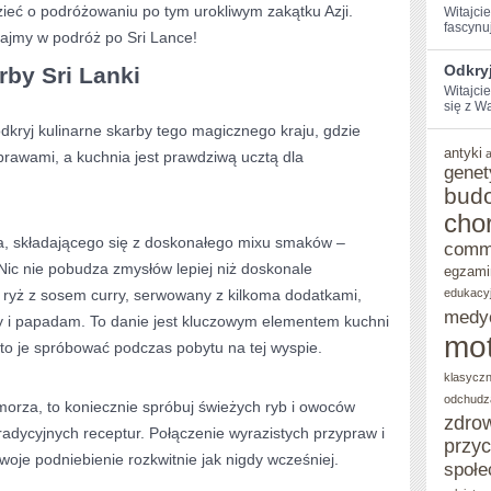
eć o podróżowaniu po tym⁣ urokliwym⁤ zakątku ​Azji.
Witajci
fascynu
PODRÓŻE
ajmy w podróż po⁣ Sri‌ Lance!
PO
Odkryj
rby Sri Lanki
Witajci
SRI
się z Wa
LANCE
odkryj kulinarne skarby tego magicznego kraju, gdzie
antyki
yprawami, a kuchnia jest prawdziwą ucztą dla
genet
bud
cho
ia, składającego się z doskonałego mixu smaków –
comm
Nic nie pobudza zmysłów lepiej niż‌ doskonale
egzami
yli ryż z‍ sosem‌ curry, serwowany z kilkoma dodatkami,
edukacy
medy
y i papadam. To danie jest ‌kluczowym elementem kuchni
mot
rto je spróbować podczas pobytu na tej wyspie.⁤
klasycz
odchudz
morza, to koniecznie⁤ spróbuj świeżych ryb i owoców
zdro
dycyjnych‍ receptur. Połączenie wyrazistych przypraw i
przy
woje podniebienie rozkwitnie jak nigdy wcześniej.
społe