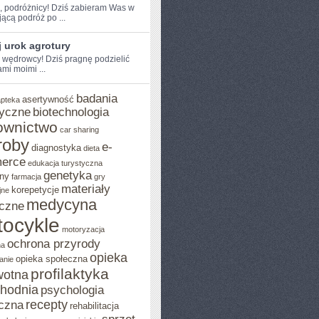
e, podróżnicy! Dziś zabieram Was w
jącą podróż po ...
 urok agrotury
e wędrowcy! Dziś ​pragnę podzielić
mi moimi ...
badania
asertywność
apteka
yczne
biotechnologia
ownictwo
car sharing
roby
e-
diagnostyka
dieta
erce
edukacja turystyczna
genetyka
ny
farmacja
gry
materiały
korepetycje
jne
medycyna
czne
ocykle
motoryzacja
ochrona przyrody
na
opieka
opieka społeczna
anie
profilaktyka
wotna
chodnia
psychologia
recepty
czna
rehabilitacja