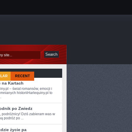
ULAR
RECENT
ć na Kartach
iny.pl – świat romansów, emocji i
mnianych historiiHarlequiny.pl to
.
odnik po Zwiedz
e, podróżnicy!⁣ Dziś zabieram was w
ą podróż po ...
dzie życie pa