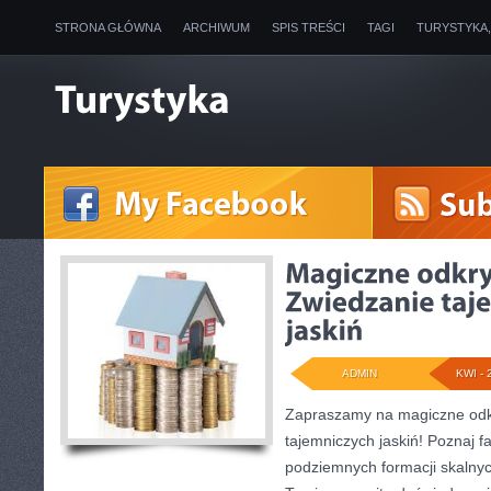
STRONA GŁÓWNA
ARCHIWUM
SPIS TREŚCI
TAGI
TURYSTYKA
ADMIN
KWI - 
Zapraszamy na magiczne odk
tajemniczych jaskiń! Poznaj f
podziemnych formacji skalnyc