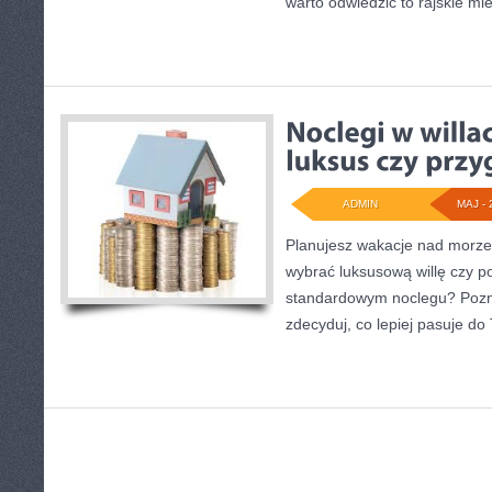
warto odwiedzić to rajskie mie
ADMIN
MAJ - 
Planujesz wakacje nad morze
wybrać luksusową willę czy p
standardowym noclegu? Poznaj
zdecyduj, co lepiej pasuje do