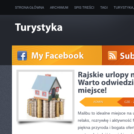
STRONA GŁÓWNA
ARCHIWUM
SPIS TREŚCI
TAGI
TURYSTYKA
ADMIN
CZE - 
Malibu to idealne miejsce na 
relaks, rozrywkę i aktywność 
piękna przyroda i bogata ofer