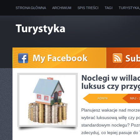
STRONA GŁÓWNA
ARCHIWUM
SPIS TREŚCI
TAGI
TURYSTYKA
ADMIN
MAJ - 
Planujesz wakacje nad morze
wybrać luksusową willę czy p
standardowym noclegu? Poznaj
zdecyduj, co lepiej pasuje do