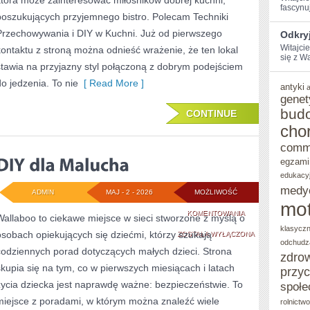
która może zainteresować miłośników dobrej kuchni,
fascynu
ZERO-
poszukujących przyjemnego bistro. Polecam Techniki
Przechowywania i DIY w Kuchni. Już od pierwszego
WASTE
Odkryj
Witajci
kontaktu z stroną można odnieść wrażenie, że ten lokal
się z Wa
stawia na przyjazny styl połączoną z dobrym podejściem
do jedzenia. To nie
[ Read More ]
antyki
genet
bud
CONTINUE
cho
comm
egzami
edukacy
medy
ADMIN
MAJ - 2 - 2026
MOŻLIWOŚĆ
mot
DIY
KOMENTOWANIA
Wallaboo to ciekawe miejsce w sieci stworzone z myślą o
klasycz
osobach opiekujących się dziećmi, którzy szukają
DLA
ZOSTAŁA WYŁĄCZONA
odchudz
codziennych porad dotyczących małych dzieci. Strona
MALUCHA
zdro
skupia się na tym, co w pierwszych miesiącach i latach
przy
życia dziecka jest naprawdę ważne: bezpieczeństwie. To
społe
miejsce z poradami, w którym można znaleźć wiele
rolnictw