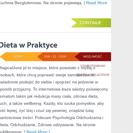
Kuchnia Bezglutenowa. Na stronie pojawiają
[ Read More
CONTINUE
ADMIN
KWI - 21 - 2026
MOŻLIWOŚĆ
DIETA
KOMENTOWANIA
MagicalJune.pl to miejsce, które powstało z myślą o
osobach, które chcą poprawić swoje samopoczucie,
W
ZOSTAŁA WYŁĄCZONA
świadomie podejść do siebie i spojrzeć na jedzenie w
PRAKTYCE
sposób przyjazny. To internetowa baza wiedzy poświęcony
tematom takim jak redukcja masy ciała, zdrowa dieta,
ruch, a także wellbeing. Każdy, kto szuka pomysłów, aby
eść lepiej, żyć lżej i czuć się pewniej, znajdzie tutaj
wartościowe treści. Polecam Psychologia Odchudzania i
Dieta, Odchudzanie, Zdrowe odżywianie. Na stronie
publikowane
[ Read More ]