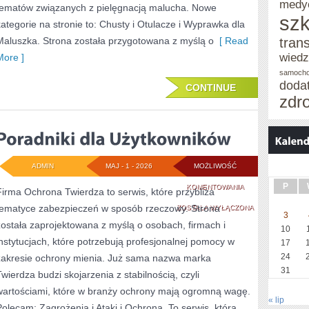
medy
tematów związanych z pielęgnacją malucha. Nowe
szk
kategorie na stronie to: Chusty i Otulacze i Wyprawka dla
Maluszka. Strona została przygotowana z myślą o
[ Read
tran
wied
More ]
samoch
doda
CONTINUE
zdr
ADMIN
MAJ - 1 - 2026
MOŻLIWOŚĆ
P
PORADNIKI
KOMENTOWANIA
Firma Ochrona Twierdza to serwis, które przybliża
tematyce zabezpieczeń w sposób rzeczowy. Strona
DLA
ZOSTAŁA WYŁĄCZONA
3
została zaprojektowana z myślą o osobach, firmach i
UŻYTKOWNIKÓW
10
instytucjach, które potrzebują profesjonalnej pomocy w
17
24
zakresie ochrony mienia. Już sama nazwa marka
31
Twierdza budzi skojarzenia z stabilnością, czyli
wartościami, które w branży ochrony mają ogromną wagę.
« lip
Polecam: Zagrożenia i Ataki i Ochrona. To serwis, która