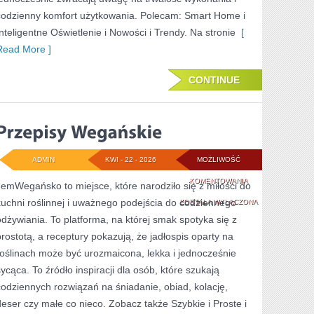
codzienny komfort użytkowania. Polecam: Smart Home i
Inteligentne Oświetlenie i Nowości i Trendy. Na stronie
[
Read More ]
CONTINUE
ADMIN
KWI - 22 - 2026
MOŻLIWOŚĆ
PRZEPISY
KOMENTOWANIA
JemWegańsko to miejsce, które narodziło się z miłości do
kuchni roślinnej i uważnego podejścia do codziennego
WEGAŃSKIE
ZOSTAŁA WYŁĄCZONA
odżywiania. To platforma, na której smak spotyka się z
prostotą, a receptury pokazują, że jadłospis oparty na
roślinach może być urozmaicona, lekka i jednocześnie
sycąca. To źródło inspiracji dla osób, które szukają
codziennych rozwiązań na śniadanie, obiad, kolację,
deser czy małe co nieco. Zobacz także Szybkie i Proste i