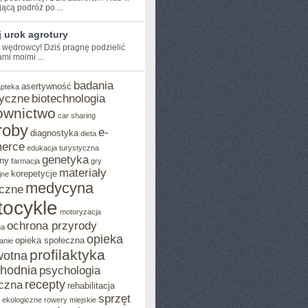
jącą podróż po ...
 urok agrotury
e wędrowcy! Dziś ​pragnę podzielić
mi moimi ...
badania
asertywność
apteka
yczne
biotechnologia
ownictwo
car sharing
roby
e-
diagnostyka
dieta
erce
edukacja turystyczna
genetyka
ny
farmacja
gry
materiały
korepetycje
jne
medycyna
czne
ocykle
motoryzacja
ochrona przyrody
na
opieka
opieka społeczna
anie
profilaktyka
wotna
chodnia
psychologia
recepty
czna
rehabilitacja
sprzęt
o ekologiczne
rowery miejskie