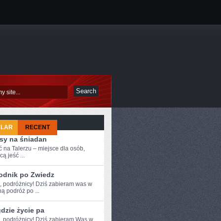
ULAR
RECENT
isy na śniadan
 na Talerzu – miejsce dla osób,
cą jeść ...
odnik po Zwiedz
e, podróżnicy!⁣ Dziś zabieram was w
ą podróż po ...
dzie życie pa
e, podróżnicy! Dziś zabieram Was w