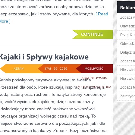
może zainteresować zarówno osoby odpowiedzialne za
bezpieczeństwo, jak i osoby prywatne, dla których
[ Read
Zobacz w
More ]
Odwiedź 
CONTINUE
Przejdź t
Odwiedź 
Dołącz t
Zobacz t
ADMIN
KWI - 29 - 2026
MOŻLIWOŚĆ
Nie zwlek
KAJAKI
KOMENTOWANIA
Nie zwlek
Serwis poświęcony turystyce aktywnej to świetna
przestrzeń dla osób, które szukają inspiracji związanej z
I
ZOSTAŁA WYŁĄCZONA
Zobacz t
wodą, naturą oraz ruchem. Tematyka strony koncentruje
SPŁYWY
Zaintry
się wokół wycieczek kajakiem, dzięki czemu każdy
KAJAKOWE
odwiedzający może znaleźć praktyczne wskazówki
dotyczące organizacji wolnego czasu nad rzeką. To
miejsce stworzone zarówno dla początkujących, jak i dla
zaawansowanych kajakarzy. Zobacz: Bezpieczeństwo na