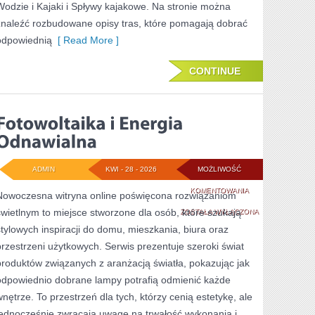
Wodzie i Kajaki i Spływy kajakowe. Na stronie można
znaleźć rozbudowane opisy tras, które pomagają dobrać
odpowiednią
[ Read More ]
CONTINUE
ADMIN
KWI - 28 - 2026
MOŻLIWOŚĆ
FOTOWOLTAIKA
KOMENTOWANIA
Nowoczesna witryna online poświęcona rozwiązaniom
świetlnym to miejsce stworzone dla osób, które szukają
I
ZOSTAŁA WYŁĄCZONA
stylowych inspiracji do domu, mieszkania, biura oraz
ENERGIA
przestrzeni użytkowych. Serwis prezentuje szeroki świat
ODNAWIALNA
produktów związanych z aranżacją światła, pokazując jak
odpowiednio dobrane lampy potrafią odmienić każde
wnętrze. To przestrzeń dla tych, którzy cenią estetykę, ale
jednocześnie zwracają uwagę na trwałość wykonania i