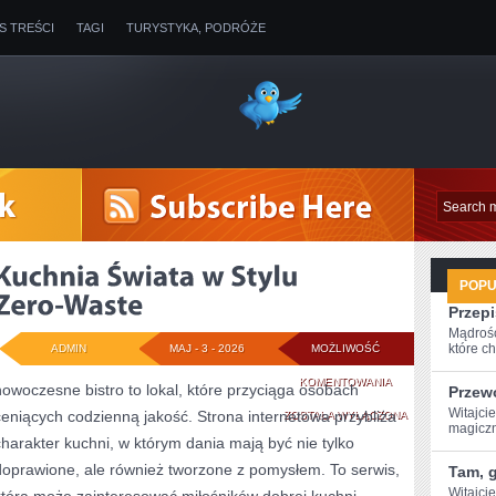
IS TREŚCI
TAGI
TURYSTYKA, PODRÓŻE
POP
Przep
Mądrość
które ch
ADMIN
MAJ - 3 - 2026
MOŻLIWOŚĆ
KUCHNIA
KOMENTOWANIA
nowoczesne bistro to lokal, które przyciąga osobach
Przew
Witajci
ceniących codzienną jakość. Strona internetowa przybliża
ŚWIATA
ZOSTAŁA WYŁĄCZONA
magiczn
charakter kuchni, w którym dania mają być nie tylko
W
doprawione, ale również tworzone z pomysłem. To serwis,
Tam, g
STYLU
Witajci