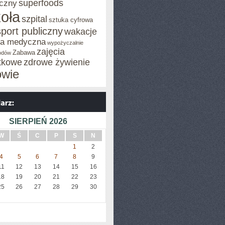
superfoods
czny
oła
szpital
sztuka cyfrowa
sport publiczny
wakacje
za medyczna
wypożyczalnie
zajęcia
Zabawa
odów
tkowe
zdrowe żywienie
owie
SIERPIEŃ 2026
W
Ś
C
P
S
N
1
2
4
5
6
7
8
9
11
12
13
14
15
16
18
19
20
21
22
23
25
26
27
28
29
30