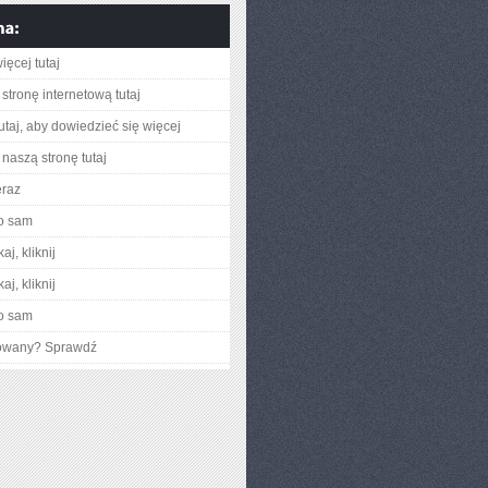
ięcej tutaj
stronę internetową tutaj
utaj, aby dowiedzieć się więcej
naszą stronę tutaj
eraz
o sam
aj, kliknij
aj, kliknij
o sam
gowany? Sprawdź