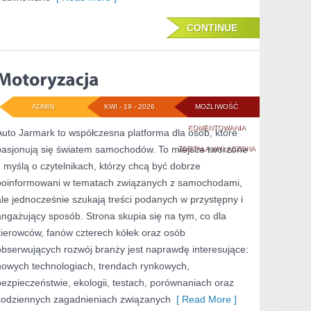
CONTINUE
ADMIN
KWI - 19 - 2026
MOŻLIWOŚĆ
MOTORYZACJA
KOMENTOWANIA
Auto Jarmark to współczesna platforma dla osób, które
pasjonują się światem samochodów. To miejsce tworzone
ZOSTAŁA WYŁĄCZONA
z myślą o czytelnikach, którzy chcą być dobrze
poinformowani w tematach związanych z samochodami,
ale jednocześnie szukają treści podanych w przystępny i
angażujący sposób. Strona skupia się na tym, co dla
kierowców, fanów czterech kółek oraz osób
obserwujących rozwój branży jest naprawdę interesujące:
nowych technologiach, trendach rynkowych,
bezpieczeństwie, ekologii, testach, porównaniach oraz
codziennych zagadnieniach związanych
[ Read More ]