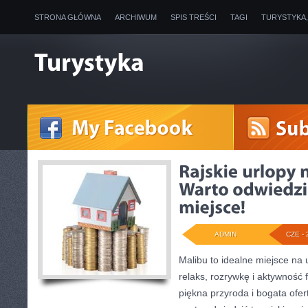
STRONA GŁÓWNA
ARCHIWUM
SPIS TREŚCI
TAGI
TURYSTYKA
ADMIN
CZE - 
Malibu to idealne miejsce na 
relaks, rozrywkę i aktywność 
piękna przyroda i bogata ofer