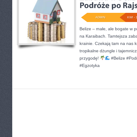
ADMIN
KWI - 
Belize – małe, ale bogate w 
na Karaibach. Tamtejsza zaba
krainie. Czekają tam na nas k
tropikalne dżungle i tajemnic
przygodę!
#Belize #Pod
#Egzotyka