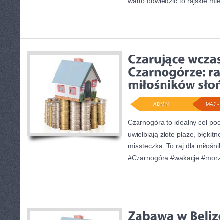
warto odwiedzić to rajskie mie
ADMIN
MAJ - 
Czarnogóra to idealny cel pod
uwielbiają złote plaże, błęki
miasteczka. To raj dla miłośn
#Czarnogóra #wakacje #mor