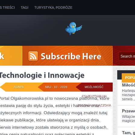
IS TREŚCI
TAGI
TURYSTYKA, PODRÓŻE
POP
Miłoś
ADMIN
MAJ - 10 - 2026
MOŻLIWOŚĆ
Harlequ
niezapo
TECHNOLOGIE
KOMENTOWANIA
Portal Olgakomorowska.pl to nowoczesna platforma, które
serwis ..
zestawia pasję do stylu życia, estetyki i harmonii oraz
I
ZOSTAŁA WYŁĄCZONA
Przew
użytecznych informacji. Odwiedzający mogą znaleźć tutaj
INNOWACJE
Witajci
ciekawe publikacje, które ułatwiają w organizacji dnia.
magiczn
Serwis internetowy została stworzona z myślą o osobach,
Tam, g
które cenią naturalności oraz połączenia estetyki z