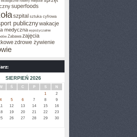
sprzęt
o ekologiczne
rowery miejskie
superfoods
czny
oła
szpital
sztuka cyfrowa
sport publiczny
wakacje
za medyczna
wypożyczalnie
zajęcia
Zabawa
odów
tkowe
zdrowe żywienie
owie
SIERPIEŃ 2026
ŃSTWO
W
Ś
C
P
S
N
1
2
4
5
6
7
8
9
11
12
13
14
15
16
18
19
20
21
22
23
25
26
27
28
29
30