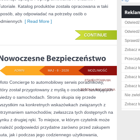
« lip
Tutoriale. Katalog produktów została opracowana w taki
sposób, aby odpowiadać na potrzeby osób o
odmiennych
[ Read More ]
Odwiedź 
Odwiedź 
CONTINUE
Sprawdź 
Zobacz w
Przeczyta
Zobacz t
ADMIN
MAJ - 6 - 2026
MOŻLIWOŚĆ
Zobacz t
NOWOCZESNE
KOMENTOWANIA
Moto Concierge to automobilowy serwis poradnikowy,
Zobacz t
który został przygotowany z myślą o osobach szukających
BEZPIECZEŃSTWO
ZOSTAŁA WYŁĄCZONA
Nie zwlek
wiedzy o samochodach. Strona skupia się przede
Zobacz t
wszystkim na konkretnych wskazówkach związanych z
utrzymaniem samochodów, zwłaszcza tych dostępnych na
rynku z drugiej ręki. To miejsce, w którym czytelnik może
znaleźć podpowiedzi przydatne zarówno przed zakupem
auta, jak i podczas jego codziennego użytkowania,