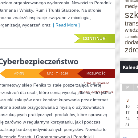
rolnictw
poziom organizowanego wydarzenia. Nowości to Poradnik
medy
Barmana i Whisky, Rum i Trunki Starzone. Na stronie
szk
można znaleźć inspiracje związane z mixologią,
tran
organizacją wydarzeń oraz
[ Read More ]
wied
samoch
CONTINUE
doda
zdr
ADMIN
MAJ - 7 - 2026
MOŻLIWOŚĆ
CYBERBEZPIECZE
KOMENTOWANIA
internetowy sklep Feniks to stale poszerzająca ofertę
P
przestrzeń dla osób, które cenią wysoką jakość, korzystne
ZOSTAŁA WYŁĄCZONA
warunki zakupów oraz komfort kupowania przez internet.
3
10
Strona została przygotowana z myślą o użytkownikach
17
poszukujących praktycznych produktów, które sprawdzą
24
się zarówno w regularnym korzystaniu, jak i podczas
31
realizacji bardziej indywidualnych pomysłów. Nowości to
Recenzje Sprzętu i Oprogramowania i Poradniki i