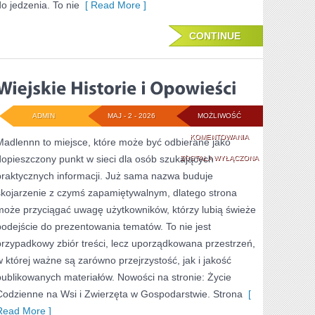
do jedzenia. To nie
[ Read More ]
CONTINUE
ADMIN
MAJ - 2 - 2026
MOŻLIWOŚĆ
WIEJSKIE
KOMENTOWANIA
Madlennn to miejsce, które może być odbierane jako
dopieszczony punkt w sieci dla osób szukających
HISTORIE
ZOSTAŁA WYŁĄCZONA
praktycznych informacji. Już sama nazwa buduje
I
skojarzenie z czymś zapamiętywalnym, dlatego strona
OPOWIEŚCI
może przyciągać uwagę użytkowników, którzy lubią świeże
podejście do prezentowania tematów. To nie jest
przypadkowy zbiór treści, lecz uporządkowana przestrzeń,
w której ważne są zarówno przejrzystość, jak i jakość
publikowanych materiałów. Nowości na stronie: Życie
Codzienne na Wsi i Zwierzęta w Gospodarstwie. Strona
[
Read More ]