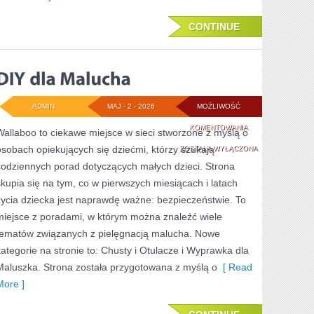
CONTINUE
ADMIN
MAJ - 2 - 2026
MOŻLIWOŚĆ
DIY
KOMENTOWANIA
Wallaboo to ciekawe miejsce w sieci stworzone z myślą o
osobach opiekujących się dziećmi, którzy szukają
DLA
ZOSTAŁA WYŁĄCZONA
codziennych porad dotyczących małych dzieci. Strona
MALUCHA
skupia się na tym, co w pierwszych miesiącach i latach
życia dziecka jest naprawdę ważne: bezpieczeństwie. To
miejsce z poradami, w którym można znaleźć wiele
tematów związanych z pielęgnacją malucha. Nowe
kategorie na stronie to: Chusty i Otulacze i Wyprawka dla
Maluszka. Strona została przygotowana z myślą o
[ Read
More ]