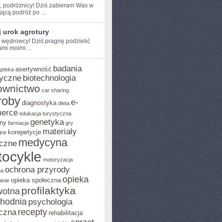
e, podróżnicy! Dziś zabieram Was w
jącą podróż po ...
 urok agrotury
e wędrowcy! Dziś ​pragnę podzielić
mi moimi ...
badania
asertywność
apteka
yczne
biotechnologia
ownictwo
car sharing
roby
e-
diagnostyka
dieta
erce
edukacja turystyczna
genetyka
ny
farmacja
gry
materiały
korepetycje
jne
medycyna
czne
ocykle
motoryzacja
ochrona przyrody
na
opieka
opieka społeczna
anie
profilaktyka
wotna
chodnia
psychologia
recepty
czna
rehabilitacja