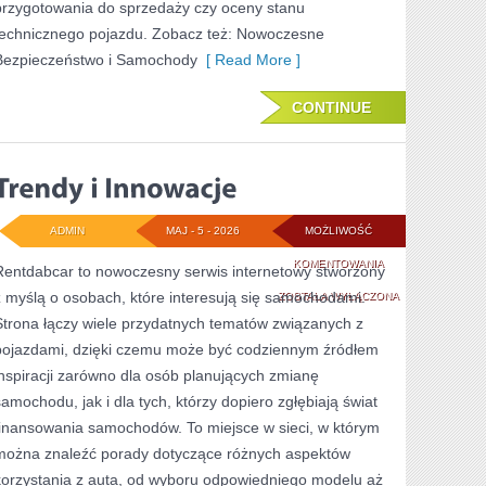
przygotowania do sprzedaży czy oceny stanu
technicznego pojazdu. Zobacz też: Nowoczesne
Bezpieczeństwo i Samochody
[ Read More ]
CONTINUE
ADMIN
MAJ - 5 - 2026
MOŻLIWOŚĆ
TRENDY
KOMENTOWANIA
Rentdabcar to nowoczesny serwis internetowy stworzony
z myślą o osobach, które interesują się samochodami.
I
ZOSTAŁA WYŁĄCZONA
Strona łączy wiele przydatnych tematów związanych z
INNOWACJE
pojazdami, dzięki czemu może być codziennym źródłem
inspiracji zarówno dla osób planujących zmianę
samochodu, jak i dla tych, którzy dopiero zgłębiają świat
finansowania samochodów. To miejsce w sieci, w którym
można znaleźć porady dotyczące różnych aspektów
korzystania z auta, od wyboru odpowiedniego modelu aż