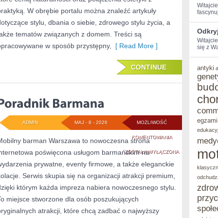
Witajci
praktyką. W obrębie portalu można znaleźć artykuły
fascynu
dotyczące stylu, dbania o siebie, zdrowego stylu życia, a
Odkryj
także tematów związanych z domem. Treści są
Witajci
opracowywane w sposób przystępny,
[ Read More ]
się z Wa
CONTINUE
antyki
genet
bud
cho
comm
egzami
ADMIN
MAJ - 8 - 2026
MOŻLIWOŚĆ
edukacy
PORADNIK
KOMENTOWANIA
medy
Mobilny barman Warszawa to nowoczesna strona
mot
internetowa poświęcona usługom barmańskim na
BARMANA
ZOSTAŁA WYŁĄCZONA
wydarzenia prywatne, eventy firmowe, a także eleganckie
klasycz
kolacje. Serwis skupia się na organizacji atrakcji premium,
odchudz
zdro
dzięki którym każda impreza nabiera nowoczesnego stylu.
przy
To miejsce stworzone dla osób poszukujących
społe
oryginalnych atrakcji, które chcą zadbać o najwyższy