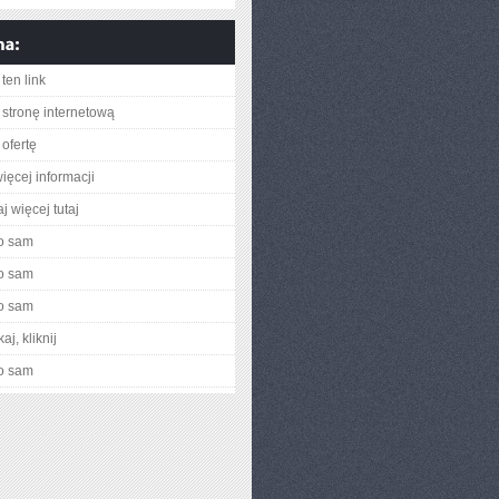
ten link
stronę internetową
ofertę
ięcej informacji
j więcej tutaj
o sam
o sam
o sam
aj, kliknij
o sam