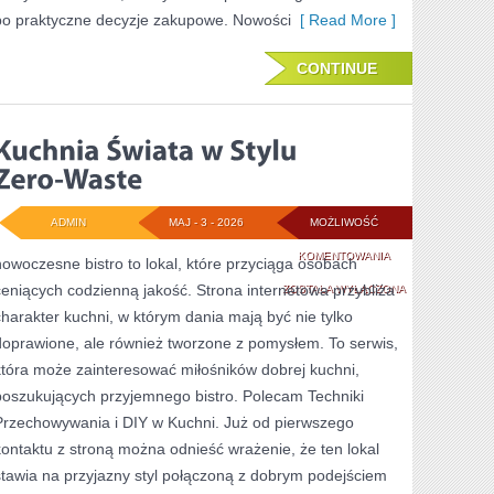
po praktyczne decyzje zakupowe. Nowości
[ Read More ]
CONTINUE
ADMIN
MAJ - 3 - 2026
MOŻLIWOŚĆ
KUCHNIA
KOMENTOWANIA
nowoczesne bistro to lokal, które przyciąga osobach
ceniących codzienną jakość. Strona internetowa przybliża
ŚWIATA
ZOSTAŁA WYŁĄCZONA
charakter kuchni, w którym dania mają być nie tylko
W
doprawione, ale również tworzone z pomysłem. To serwis,
STYLU
która może zainteresować miłośników dobrej kuchni,
ZERO-
poszukujących przyjemnego bistro. Polecam Techniki
Przechowywania i DIY w Kuchni. Już od pierwszego
WASTE
kontaktu z stroną można odnieść wrażenie, że ten lokal
stawia na przyjazny styl połączoną z dobrym podejściem