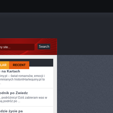
ULAR
RECENT
ć na Kartach
iny.pl – świat romansów, emocji i
mnianych historiiHarlequiny.pl to
.
odnik po Zwiedz
e, podróżnicy!⁣ Dziś zabieram was w
ą podróż po ...
dzie życie pa