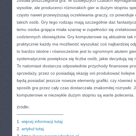
została poszczególna gra. W dzisiejszych czasach wymagania
wysokie, ale producenci różnorakich gier w dużym stopniu spe
często nawet przewyższają oczekiwania graczy, co powoduje
takich osób. Gry tego rodzaju mają szczególnie dać fantastyc
temu osoba grająca miała szansę w zupełności się zrelaksow
codziennych obowiązków. Gry komputerowe są aktualnie tak 
praktycznie każdy ma możliwość wyszukać coś najbardziej odp
to bardzo istotne i równocześnie jest to ogromnym atutem gier
systematycznie powiększa się liczba osób, jakie decydują się 
To natomiast dostarcza odpowiednie przychody finansowe pro
sprzedaży, przez co posiadają okazję oni produkować kolejne
będą posiadać jeszcze nowsze elementy grafiki, czy również sk
sposób gra przez cały czas dostarczała znakomitej rozrywki. J
komputerowe w niezwykle dużym stopniu są warte polecenia.
źródło:
———————————
1.
więcej informacji tutaj
2.
artykuł tutaj