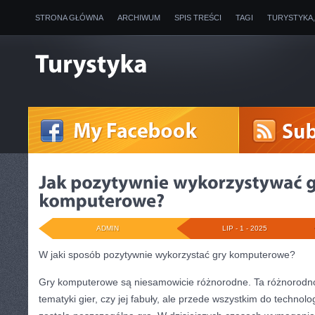
STRONA GŁÓWNA
ARCHIWUM
SPIS TREŚCI
TAGI
TURYSTYKA
ADMIN
LIP - 1 - 2025
W jaki sposób pozytywnie wykorzystać gry komputerowe?
Gry komputerowe są niesamowicie różnorodne. Ta różnorodnoś
tematyki gier, czy jej fabuły, ale przede wszystkim do technolog