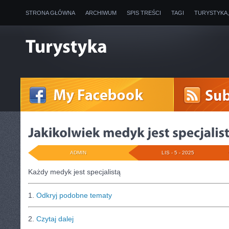
STRONA GŁÓWNA
ARCHIWUM
SPIS TREŚCI
TAGI
TURYSTYKA
ADMIN
LIS - 5 - 2025
Każdy medyk jest specjalistą
1.
Odkryj podobne tematy
2.
Czytaj dalej