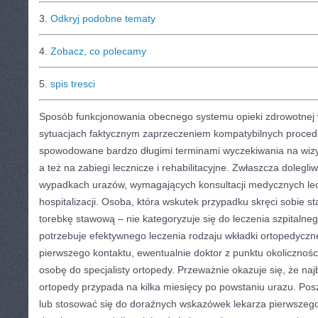
3.
Odkryj podobne tematy
4.
Zobacz, co polecamy
5.
spis tresci
Sposób funkcjonowania obecnego systemu opieki zdrowotnej
sytuacjach faktycznym zaprzeczeniem kompatybilnych proced
spowodowane bardzo długimi terminami wyczekiwania na wizytę
a też na zabiegi lecznicze i rehabilitacyjne. Zwłaszcza dolegli
wypadkach urazów, wymagających konsultacji medycznych lec
hospitalizacji. Osoba, która wskutek przypadku skręci sobie 
torebkę stawową – nie kategoryzuje się do leczenia szpitalne
potrzebuje efektywnego leczenia rodzaju wkładki ortopedycz
pierwszego kontaktu, ewentualnie doktor z punktu okolicznośc
osobę do specjalisty ortopedy. Przeważnie okazuje się, że najb
ortopedy przypada na kilka miesięcy po powstaniu urazu. Po
lub stosować się do doraźnych wskazówek lekarza pierwszego