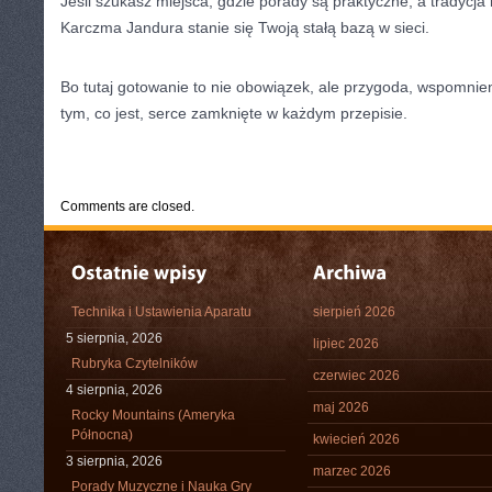
Jeśli szukasz miejsca, gdzie porady są praktyczne, a tradycja
Karczma Jandura stanie się Twoją stałą bazą w sieci.
Bo tutaj gotowanie to nie obowiązek, ale przygoda, wspomnien
tym, co jest, serce zamknięte w każdym przepisie.
CATEGORIES:
TURYSTYKA, PODRÓŻE
Comments are closed.
Technika i Ustawienia Aparatu
sierpień 2026
5 sierpnia, 2026
lipiec 2026
Rubryka Czytelników
czerwiec 2026
4 sierpnia, 2026
maj 2026
Rocky Mountains (Ameryka
Północna)
kwiecień 2026
3 sierpnia, 2026
marzec 2026
Porady Muzyczne i Nauka Gry