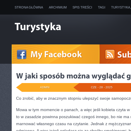
STRONA GŁÓWNA
ARCHIWUM
SPIS TREŚCI
TAGI
TURYSTYKA
ADMIN
CZE - 28 - 2025
Co zrobić, aby w znacznym stopniu ulepszyć swoje samopocz
Mowa w tym momencie o panach, a więc jeśli kobieta czyta w
to w zasadzie powinna poszukiwać czegoś innego, bo nie ma
marnować własnego czasu na czytanie. Jednak z mężczyznami
odmienna. A więc jeżeli oglądasz się za choćby smokingami, 