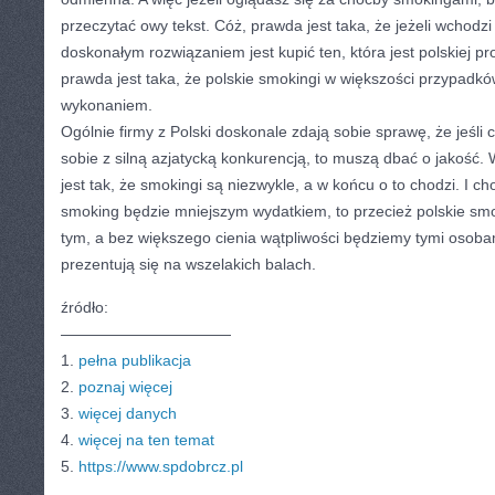
przeczytać owy tekst. Cóż, prawda jest taka, że jeżeli wchodz
doskonałym rozwiązaniem jest kupić ten, która jest polskiej pr
prawda jest taka, że polskie smokingi w większości przypadk
wykonaniem.
Ogólnie firmy z Polski doskonale zdają sobie sprawę, że jeśli c
sobie z silną azjatycką konkurencją, to muszą dbać o jakość.
jest tak, że smokingi są niezwykle, a w końcu o to chodzi. I c
smoking będzie mniejszym wydatkiem, to przecież polskie sm
tym, a bez większego cienia wątpliwości będziemy tymi osoba
prezentują się na wszelakich balach.
źródło:
———————————
1.
pełna publikacja
2.
poznaj więcej
3.
więcej danych
4.
więcej na ten temat
5.
https://www.spdobrcz.pl