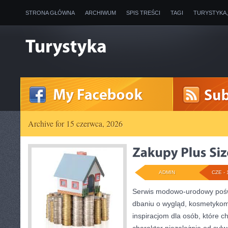
STRONA GŁÓWNA
ARCHIWUM
SPIS TREŚCI
TAGI
TURYSTYKA
Archive for 15 czerwca, 2026
ADMIN
CZE - 
Serwis modowo-urodowy poświ
dbaniu o wygląd, kosmetykom
inspiracjom dla osób, które c