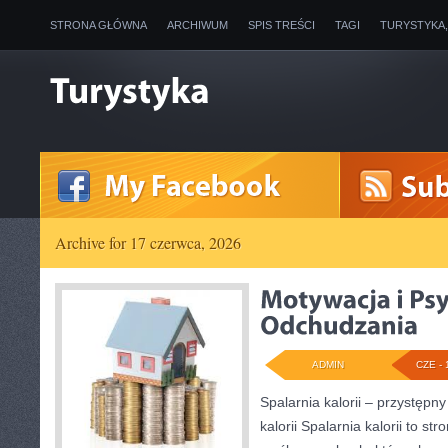
STRONA GŁÓWNA
ARCHIWUM
SPIS TREŚCI
TAGI
TURYSTYKA
Archive for 17 czerwca, 2026
ADMIN
CZE - 
Spalarnia kalorii – przystępn
kalorii Spalarnia kalorii to s